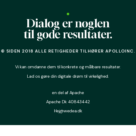
Vi
Dialog er nøglen
er
til gode resultater.
online
© SIDEN 2018 ALLE RETIGHEDER TILHØRER APOLLOINC.
Vi kan omdanne dem til konkrete og målbare resultater.
Lad os gøre din digitale drøm til virkelighed.
en del af Apache
Apache Dk
40843442
Hej@wedea.dk