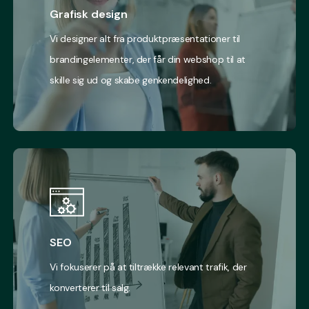
Grafisk design
Vi designer alt fra produktpræsentationer til
brandingelementer, der får din webshop til at
skille sig ud og skabe genkendelighed.
SEO
Vi fokuserer på at tiltrække relevant trafik, der
konverterer til salg.