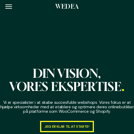
Menu
Skip
Menu
WEDEA
to
main
content
DIN VISION,
VORES EKSPERTISE
.
Vi er specialister i at skabe succesfulde webshops. Vores fokus er at
hjælpe virksomheder med at etablere og optimere deres onlinebutikker
på platforme som WooCommerce og Shopify.
JEG ER KLAR TIL AT STARTE!
JEG ER KLAR TIL AT STARTE!